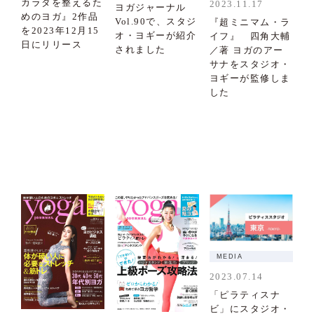
カラダを整えるた
2023.11.17
ヨガジャーナル
めのヨガ』2作品
Vol.90で、スタジ
『超ミニマム・ラ
を2023年12月15
オ・ヨギーが紹介
イフ』 四角大輔
日にリリース
されました
／著 ヨガのアー
サナをスタジオ・
ヨギーが監修しま
した
MEDIA
2023.07.14
「ピラティスナ
ビ」にスタジオ・