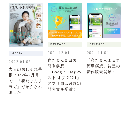
RELEASE
RELEASE
2021.12.01
2021.11.04
MEDIA
寝たまんまヨガ
「寝たまんまヨガ
2022.01.08
簡単瞑想
簡単瞑想」待望の
大人のおしゃれ手
「Google Play ベ
新作販売開始！
帳 2022年2月号
スト オブ 2021」
で、「寝たまんま
アプリ自己改善部
ヨガ」が紹介され
門大賞を受賞！
ました