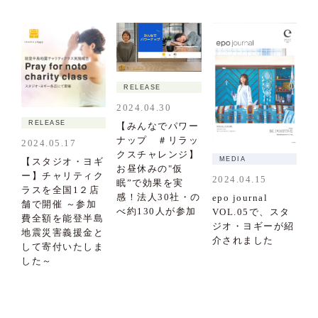
RELEASE
2024.04.30
RELEASE
【みんなでパワー
ナップ ＃リラッ
2024.05.17
クスチャレンジ】
MEDIA
【スタジオ・ヨギ
お昼休みの"仮
ー】チャリティク
2024.04.15
眠”で効果を実
ラスを全国1２店
感！法人30社・の
epo journal
舗で開催 ～参加
べ約130人が参加
VOL.05で、スタ
費全額を能登半島
ジオ・ヨギーが紹
地震災害義援金と
介されました
して寄付いたしま
した～