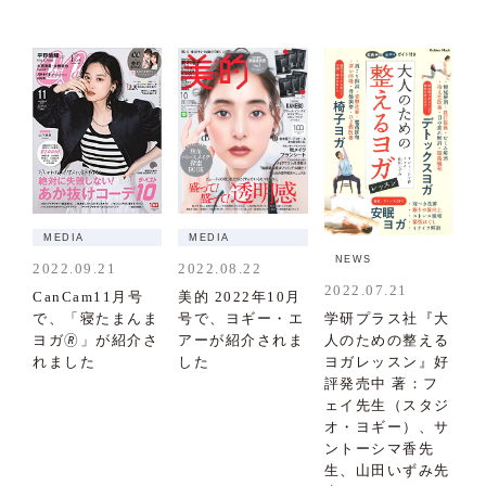
MEDIA
MEDIA
NEWS
2022.09.21
2022.08.22
2022.07.21
CanCam11月号
美的 2022年10月
学研プラス社『大
で、「寝たまんま
号で、ヨギー・エ
人のための整える
ヨガ🄬」が紹介さ
アーが紹介されま
ヨガレッスン』好
れました
した
評発売中 著：フ
ェイ先生（スタジ
オ・ヨギー）、サ
ントーシマ香先
生、山田いずみ先